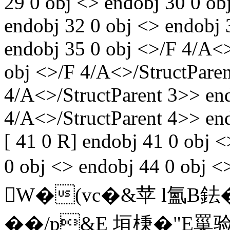
29 0 obj <> endobj 30 0 obj
endobj 32 0 obj <> endobj 
endobj 35 0 obj <>/F 4/A<>
obj <>/F 4/A<>/StructParen
4/A<>/StructParent 3>> en
4/A<>/StructParent 4>> end
[ 41 0 R] endobj 41 0 obj 
0 obj <> endobj 44 0 ob
W�(vc�&苹 l氳B鉣
�� /p&E 垣棅�"E