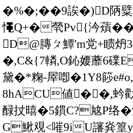
�%�;��9誒�)D陃糪
憴Q+�煢Pv{汵薠�
D@膞ㄆ鱏'm党+瞆炿3
�,C&{7轔,O鈊婹蘼6礏E
黛�*粷-屖喞�1Y8篎e#o,
8hACU値��,蚙勸
醁扙暿�5鏆C?奿P络�
G鰍覌<嗺9iU讅烡篁