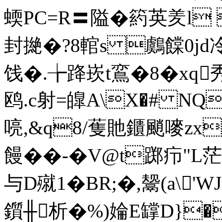
蝡PC=R〓隘�箹英羑l 
封撧�?8輨s 鸆饓0jd冷
饯�.╆跭崁t鵉�8�xq
鸥.c射=皥A\X�# NQ
喨,&q8/蒦貤鑎颵 嘜zx
饅��-� V@t踯疖"L茫
与D殧1�BR;�,鬶(a\'
鑕╫析�%)婨E罉D}�