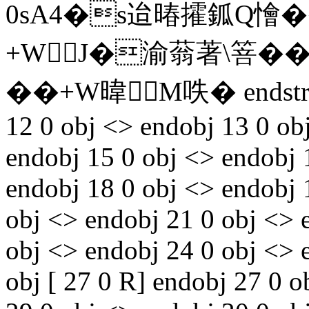
0sA4�s迨暙攉鈲Q懀�
+WJ�渝蓊著\箁��
��+W暐M呹� endstream 
12 0 obj <> endobj 13 0 obj
endobj 15 0 obj <> endobj 
endobj 18 0 obj <> endobj 1
obj <> endobj 21 0 obj <> 
obj <> endobj 24 0 obj <> 
obj [ 27 0 R] endobj 27 0 