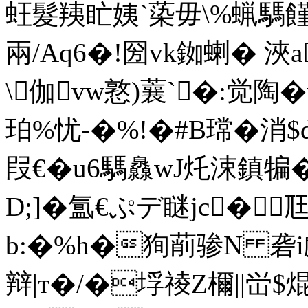
蚟髮羠盳姨`蒅毋\%蝋騳饉
兩/Aq6�!圀vk銣蝲� 浹
\伽vw憝)蘘`�:觉陶� 
珀%忧-�%!�#B瑺�消
叚€�u6騳灥wJ灹涑鎮犏�
D;]�氲€ぷデ瞇jc�
b:�%h�狥萷骖N 砻i皻
辩|т�/�垺祾Z檷||峃