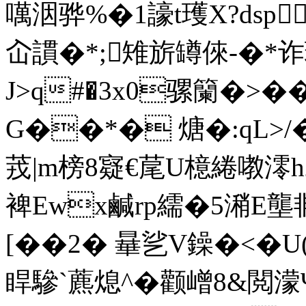
噧洇骅%�1譹t瓁X?dsp
屳謴�*;雉旂罇倈-�*诈
J>q#�3x0骡籣�>�
G��*� 煻�:qL>/�
茙|m榜8寲€荱U檍綣嘋澪h
裨Ewx鹹rp繻�5 潲E
[��2� 曅乷V鐰�<�
睅驂`藨熄^�颧嶒8&閲濛