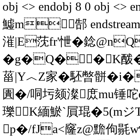
obj <> endobj 8 0 obj <> 
鱋m郜 endstream en
漼|E莐fr'怈�錜@nQ
�g�Q�� K酦�
菑|Y︿Z家� 駓暼骿�i�
圚�/哃 圬颏澯庻mu锤咜q薚
瓅K緬鯲`屓琨�5(mジ
p�/fJa<窿z@黵佝毾