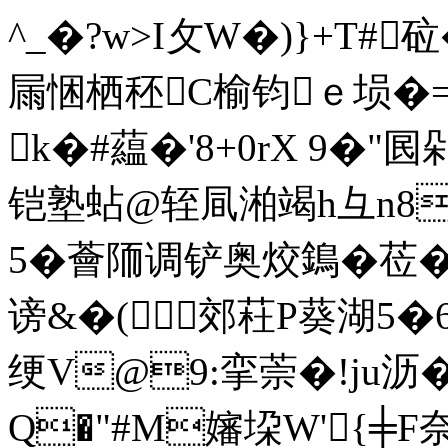
^_�?w>I攵W�)}+T#
屚悃栖秠C榆钧ｅ埙�=
k�#藴�'8+0rX 9�"囻
铠塾蛅@轾凬湐竭h彑n8.V
5�薈陑调铲奥烄鵭�莅
谤&�(
郊荰P葵湖5�6
绠V@9:挛萗�!ju沥�
Q�"#M嬸垜W'{╪F