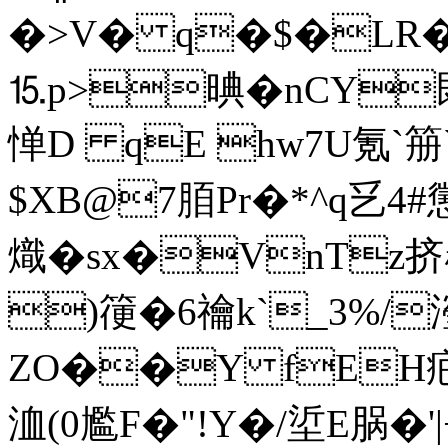
�>V� q�$�LR�肺
⒖p>晪�nCY既
惮D qE hw7U氪`笧
$XB@7脜Pr�*^q乥4
熾�sx�VnTz挤嶘
)箯�6禴k`_3%/
ZO��Y fEH疤
洫(0尷F�"!Y�/垽E脶�